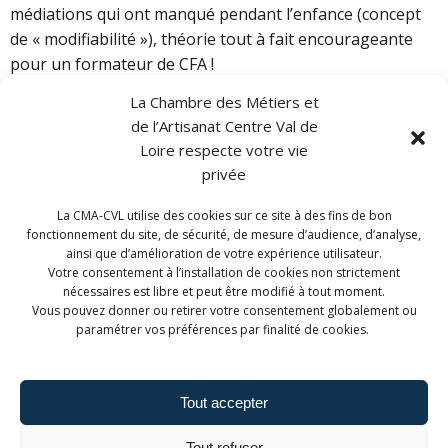
médiations qui ont manqué pendant l’enfance (concept
de « modifiabilité »), théorie tout à fait encourageante
pour un formateur de CFA !
La Chambre des Métiers et
de l’Artisanat Centre Val de
Loire respecte votre vie
privée
Mais tout cela nous fait comprendre aussi
La CMA-CVL utilise des cookies sur ce site à des fins de bon
qu’individualiser l’enseignement pour que le jeune
fonctionnement du site, de sécurité, de mesure d’audience, d’analyse,
construise ses connaissances, ce n’est pas placer
ainsi que d’amélioration de votre expérience utilisateur.
Votre consentement à l’installation de cookies non strictement
cinquante jeunes devant des PC et les livrer à eux-mêmes
nécessaires est libre et peut être modifié à tout moment.
et que l’autonomie s’acquiert et ne se décrète pas.
Vous pouvez donner ou retirer votre consentement globalement ou
paramétrer vos préférences par finalité de cookies.
Tout accepter
Les conditions d’apprentissage au PPR (pas plus de 8 jeunes
Tout refuser